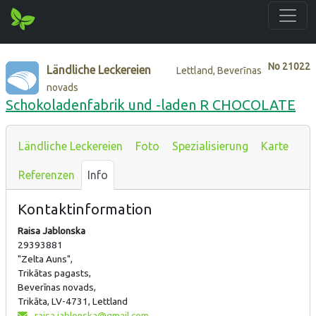
No
21022
Ländliche Leckereien
Lettland, Beverīnas
novads
Schokoladenfabrik und -laden R CHOCOLATE
Ländliche Leckereien
Foto
Spezialisierung
Karte
Referenzen
Info
Kontaktinformation
Raisa Jablonska
29393881
"Zelta Auns",
Trikātas pagasts,
Beverīnas novads,
Trikāta, LV-4731, Lettland
raisa.jablonska@gmail.com