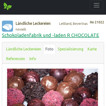
No
21022
Ländliche Leckereien
Lettland, Beverīnas
novads
Schokoladenfabrik und -laden R CHOCOLATE
Ländliche Leckereien
Foto
Spezialisierung
Karte
Referenzen
Info