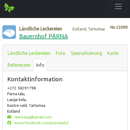
No
22090
Ländliche Leckereien
Estland, Tartumaa
Bauernhof PÄRNA
Ländliche Leckereien
Foto
Spezialisierung
Karte
Referenzen
Info
Kontaktinformation
+272 58291798
Pärna talu,
Lange küla,
Kastre vald, Tartumaa
Estland
reetsaag@gmail.com
www.facebook.com/parnatalu/