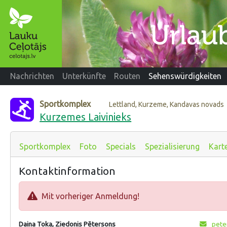
Nachrichten
Unterkünfte
Routen
Sehenswürdigkeiten
Sportkomplex
Lettland, Kurzeme, Kandavas novads
Kurzemes Laivinieks
Sportkomplex
Foto
Specials
Spezialisierung
Kart
Kontaktinformation
Mit vorheriger Anmeldung!
Daina Toka, Ziedonis Pētersons
pete