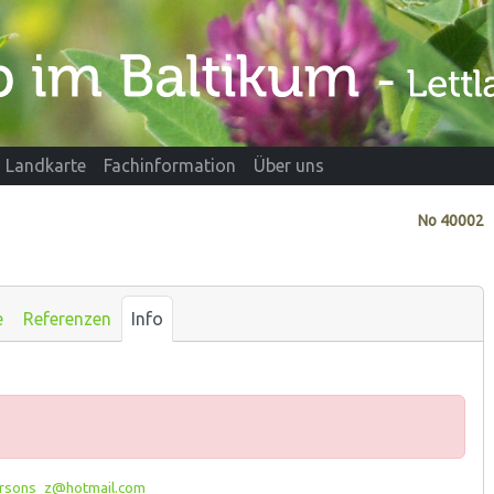
Landkarte
Fachinformation
Über uns
No
40002
e
Referenzen
Info
rsons_z@hotmail.com