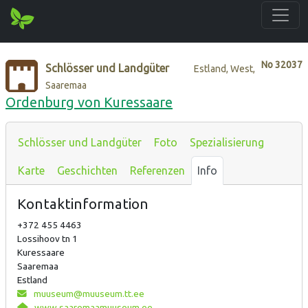
No
32037
Schlösser und Landgüter
Estland, West,
Saaremaa
Ordenburg von Kuressaare
Schlösser und Landgüter
Foto
Spezialisierung
Karte
Geschichten
Referenzen
Info
Kontaktinformation
+372 455 4463
Lossihoov tn 1
Kuressaare
Saaremaa
Estland
muuseum@muuseum.tt.ee
www.saaremaamuuseum.ee