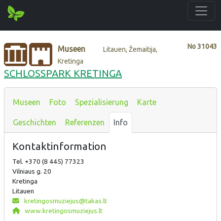
No
31043
Museen
Litauen, Žemaitija,
Kretinga
SCHLOSSPARK KRETINGA
Museen
Foto
Spezialisierung
Karte
Geschichten
Referenzen
Info
Kontaktinformation
Tel. +370 (8 445) 77323
Vilniaus g. 20
Kretinga
Litauen
kretingosmuziejus@takas.lt
www.kretingosmuziejus.lt