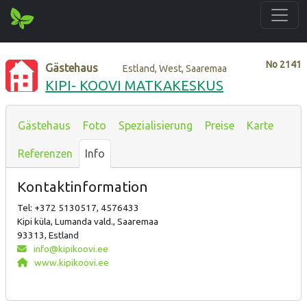
No
2141
Gästehaus
Estland, West, Saaremaa
KIPI- KOOVI MATKAKESKUS
Gästehaus
Foto
Spezialisierung
Preise
Karte
Referenzen
Info
Kontaktinformation
Tel: +372 5130517, 4576433
Kipi küla, Lumanda vald., Saaremaa
93313, Estland
info@kipikoovi.ee
www.kipikoovi.ee