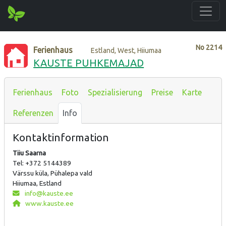
No
2214
Ferienhaus
Estland, West, Hiiumaa
KAUSTE PUHKEMAJAD
Ferienhaus
Foto
Spezialisierung
Preise
Karte
Referenzen
Info
Kontaktinformation
Tiiu Saarna
Tel: +372 5144389
Värssu küla, Pühalepa vald
Hiiumaa, Estland
info@kauste.ee
www.kauste.ee