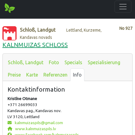
No
927
Schloß, Landgut
Lettland, Kurzeme,
Kandavas novads
KALNMUIZAS SCHLOSS
Schloß, Landgut
Foto
Specials
Spezialisierung
Preise
Karte
Referenzen
Info
Kontaktinformation
Kristīne Otmane
+371 26699033
Kandavas pag., Kandavas nov.
LV 3120, Lettland
kalnmuizaspils@gmail.com
www.kalnmuizaspils.lv
www.facebook.com/kalnmuizaspils