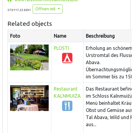
Öffnen mit
57.0117,22.6591
Related objects
Foto
Name
Beschreibung
PLOSTI
Erholung an schönem
Urstromtal des Fluss
Abava.
Übernachtungsmöglich
im Sommer bis zu 150.
Restaurant
Das Restaurant befind
KALNMUIZA
im Schloss Kalnmuiža
Menü beinhaltet Kräut
Obst und Gemüse au
Tal Abava, Wild und P
aus...