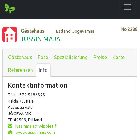
No
2288
Gästehaus
Estland, Jogevamaa
JUSSIN MAJA
Gästehaus
Foto
Spezialisierung
Preise
Karte
Referenzen
Info
Kontaktinformation
Tālr. +372 5186373
Kalda 73, Raja
Kasepää vald
JÕGEVA MK
EE-49509, Estland
jussinmaja@wippies.fi
www.jussinmaja.com