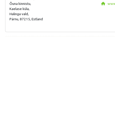
Õuna kinnistu,
www.
Kaelase küla,
Halinga vald,
Pärnu, 87215, Estland