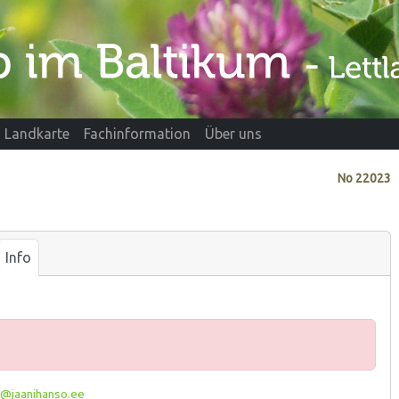
Landkarte
Fachinformation
Über uns
No
22023
Info
r@jaanihanso.ee