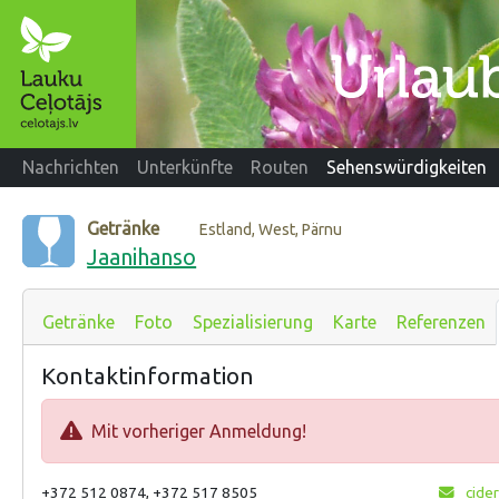
Nachrichten
Unterkünfte
Routen
Sehenswürdigkeiten
Getränke
Estland, West, Pärnu
Jaanihanso
Getränke
Foto
Spezialisierung
Karte
Referenzen
Kontaktinformation
Mit vorheriger Anmeldung!
+372 512 0874, +372 517 8505
cide