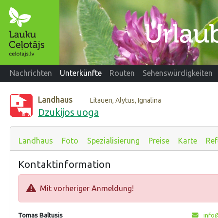
Nachrichten
Unterkünfte
Routen
Sehenswürdigkeiten
Landhaus
Litauen, Alytus, Ignalina
Dzukijos uoga
Landhaus
Foto
Spezialisierung
Preise
Karte
Ref
Kontaktinformation
Mit vorheriger Anmeldung!
Tomas Baltusis
info@