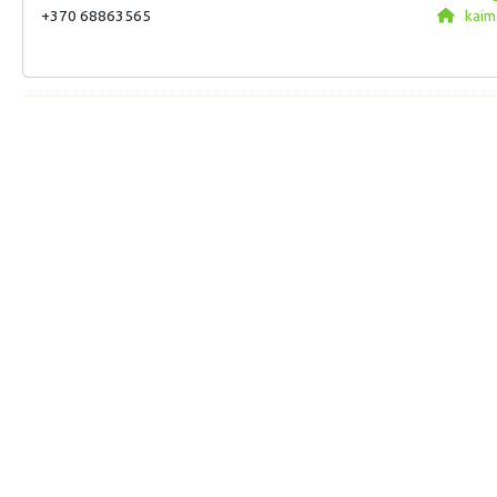
+370 68863565
kaim