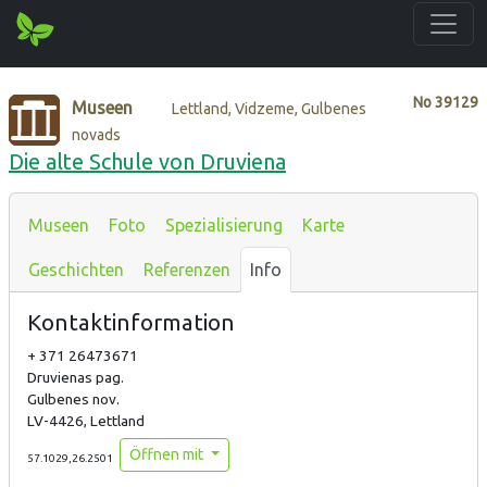
No
39129
Museen
Lettland, Vidzeme, Gulbenes
novads
Die alte Schule von Druviena
Museen
Foto
Spezialisierung
Karte
Geschichten
Referenzen
Info
Kontaktinformation
+ 371 26473671
Druvienas pag.
Gulbenes nov.
LV-4426, Lettland
Öffnen mit
57.1029,26.2501