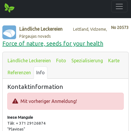
No
20573
Ländliche Leckereien
Lettland, Vidzeme,
Pārgaujas novads
Force of nature, seeds for your health
Ländliche Leckereien
Foto
Spezialisierung
Karte
Referenzen
Info
Kontaktinformation
Mit vorheriger Anmeldung!
Inese Mangule
Tālr. + 371 29126874
"Pļaviņas"