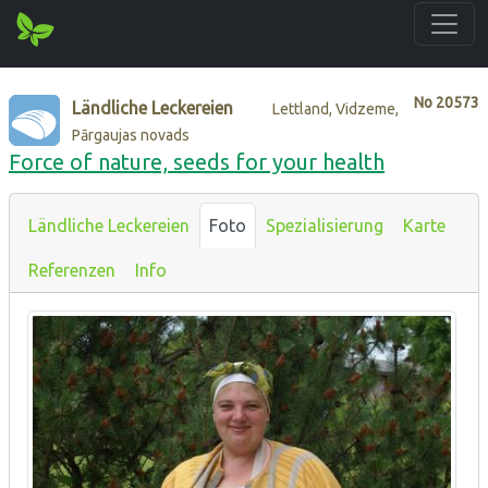
No
20573
Ländliche Leckereien
Lettland, Vidzeme,
Pārgaujas novads
Force of nature, seeds for your health
Ländliche Leckereien
Foto
Spezialisierung
Karte
Referenzen
Info