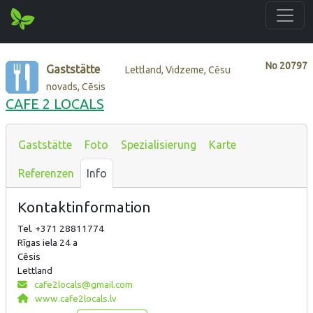
No
20797
Gaststätte
Lettland, Vidzeme, Cēsu
novads, Cēsis
CAFE 2 LOCALS
Gaststätte
Foto
Spezialisierung
Karte
Referenzen
Info
Kontaktinformation
Tel. +371 28811774
Rīgas iela 24 a
Cēsis
Lettland
cafe2locals@gmail.com
www.cafe2locals.lv