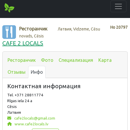
Нo
20797
Ресторанчик
Латвия, Vidzeme, Cēsu
novads, Cēsis
CAFE 2 LOCALS
Ресторанчик
Фото
Специализация
Карта
Отзывы
Инфо
Контактная информация
Tel. +371 28811774
Rīgas iela 24 a
Cēsis
Латвия
cafe2locals@gmail.com
www.cafe2locals.lv