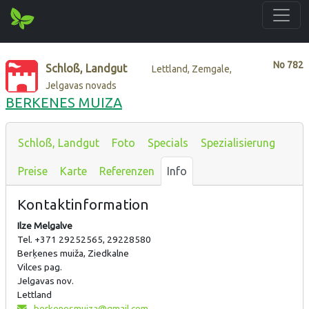
No
782
Schloß, Landgut
Lettland, Zemgale,
Jelgavas novads
BERKENES MUIZA
Schloß, Landgut
Foto
Specials
Spezialisierung
Preise
Karte
Referenzen
Info
Kontaktinformation
Ilze Melgalve
Tel. +371 29252565, 29228580
Berķenes muiža, Ziedkalne
Vilces pag.
Jelgavas nov.
Lettland
berkenesmuiza@gmail.com