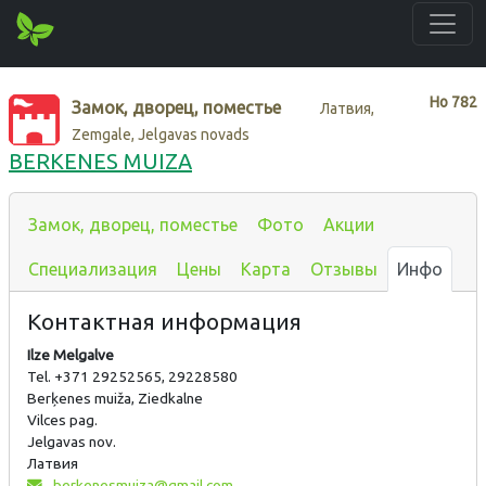
Нo
782
Замок, дворец, поместье
Латвия,
Zemgale, Jelgavas novads
BERKENES MUIZA
Замок, дворец, поместье
Фото
Акции
Специализация
Цены
Карта
Отзывы
Инфо
Контактная информация
Ilze Melgalve
Tel. +371 29252565, 29228580
Berķenes muiža, Ziedkalne
Vilces pag.
Jelgavas nov.
Латвия
berkenesmuiza@gmail.com