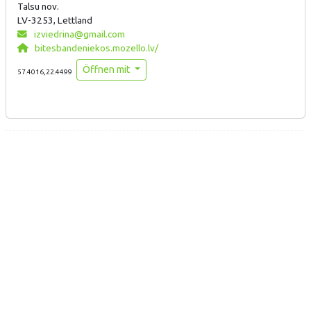
Talsu nov.
LV-3253, Lettland
izviedrina@gmail.com
bitesbandeniekos.mozello.lv/
Öffnen mit
57.4016,22.4499