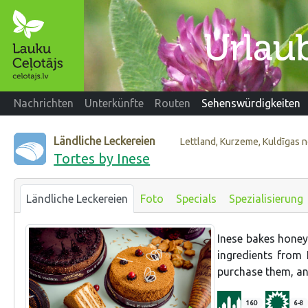
Nachrichten
Unterkünfte
Routen
Sehenswürdigkeiten
Ländliche Leckereien
Lettland, Kurzeme, Kuldīgas 
Tortes by Inese
Ländliche Leckereien
Foto
Specials
Spezialisierung
Inese bakes honey
ingredients from 
purchase them, an
160
6-8