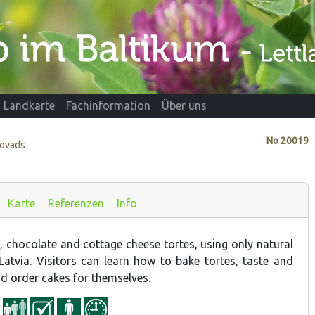
Landkarte
Fachinformation
Über uns
No
20019
novads
Karte
Referenzen
Info
, chocolate and cottage cheese tortes, using only natural
Latvia. Visitors can learn how to bake tortes, taste and
d order cakes for themselves.