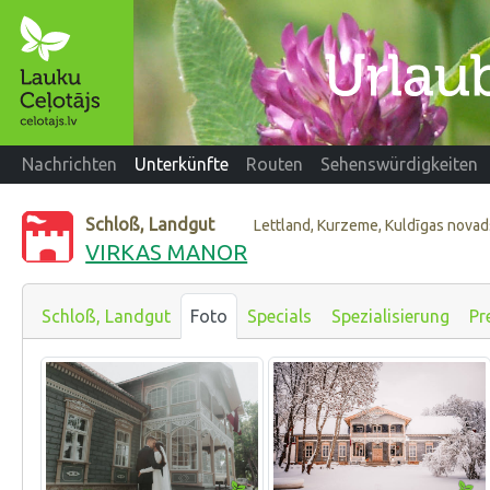
Nachrichten
Unterkünfte
Routen
Sehenswürdigkeiten
Schloß, Landgut
Lettland, Kurzeme, Kuldīgas novad
VIRKAS MANOR
Schloß, Landgut
Foto
Specials
Spezialisierung
Pr