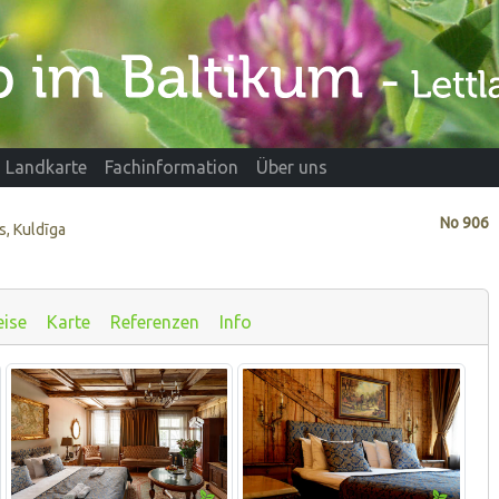
Landkarte
Fachinformation
Über uns
No
906
s, Kuldīga
eise
Karte
Referenzen
Info