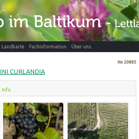
Landkarte
Fachinformation
Über uns
No
20885
 VINI CURLANDIA
Info