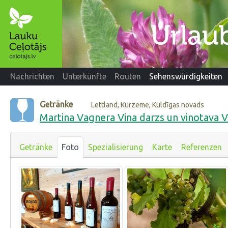
Nachrichten
Unterkünfte
Routen
Sehenswürdigkeiten
Getränke
Lettland, Kurzeme, Kuldīgas novads
Martina Vagnera Vina darzs un vinotava
Getränke
Foto
Spezialisierung
Karte
Referenzen