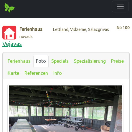
No
100
Ferienhaus
Lettland, Vidzeme, Salacgrīvas
novads
Vejavas
Ferienhaus
Foto
Specials
Spezialisierung
Preise
Karte
Referenzen
Info