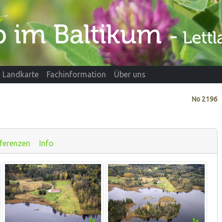
Landkarte
Fachinformation
Über uns
No
2196
ferenzen
Info