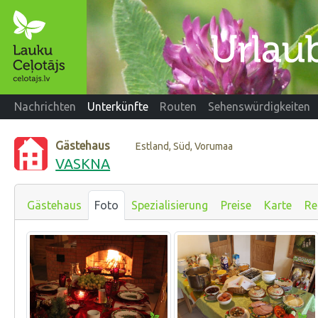
Nachrichten
Unterkünfte
Routen
Sehenswürdigkeiten
Gästehaus
Estland, Süd, Vorumaa
VASKNA
Gästehaus
Foto
Spezialisierung
Preise
Karte
Re