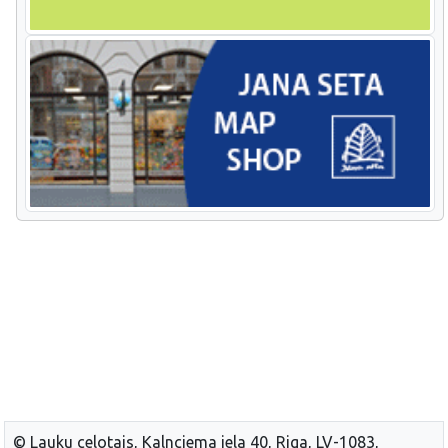
© Lauku celotajs, Kalnciema iela 40, Riga, LV-1083,