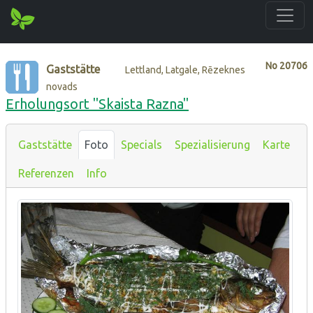
No
20706
Gaststätte
Lettland, Latgale, Rēzeknes
novads
Erholungsort "Skaista Razna"
Gaststätte
Foto
Specials
Spezialisierung
Karte
Referenzen
Info