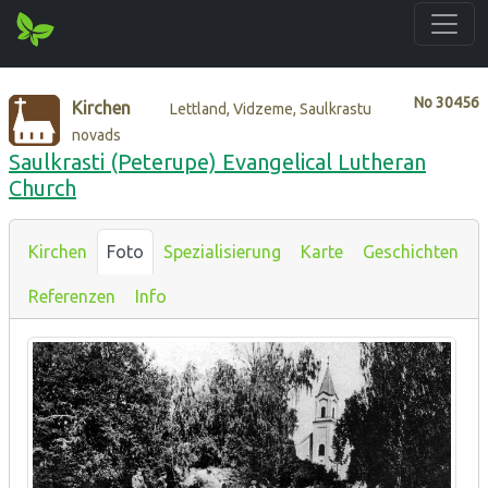
No
30456
Kirchen
Lettland, Vidzeme, Saulkrastu
novads
Saulkrasti (Peterupe) Evangelical Lutheran
Church
Kirchen
Foto
Spezialisierung
Karte
Geschichten
Referenzen
Info