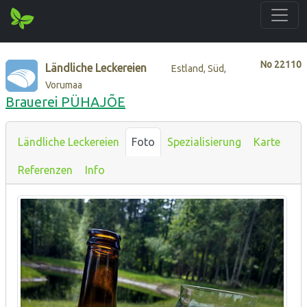
No
22110
Ländliche Leckereien
Estland, Süd,
Vorumaa
Brauerei PÜHAJÕE
Ländliche Leckereien
Foto
Spezialisierung
Karte
Referenzen
Info