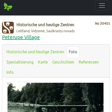
No
30455
Historische und heutige Zentren
Lettland, Vidzeme, Saulkrastu novads
Peterupe Village
Historische und heutige Zentren
Foto
Spezialisierung
Karte
Geschichten
Referenzen
Info