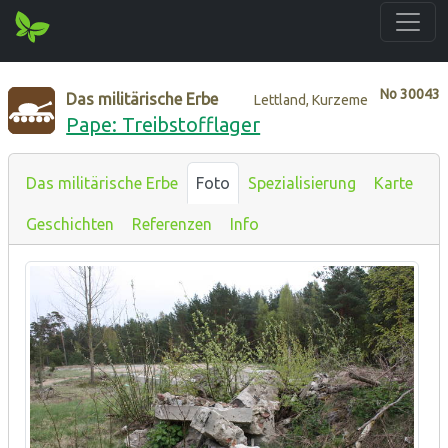
No
30043
Das militärische Erbe
Lettland, Kurzeme
Pape: Treibstofflager
Das militärische Erbe
Foto
Spezialisierung
Karte
Geschichten
Referenzen
Info