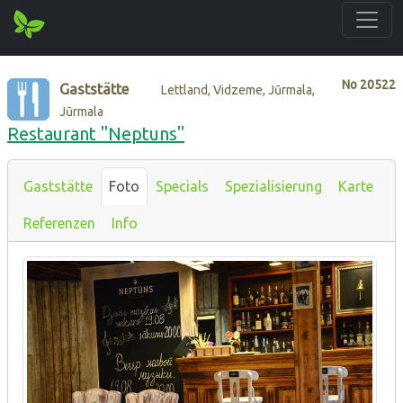
No
20522
Gaststätte
Lettland, Vidzeme, Jūrmala,
Jūrmala
Restaurant "Neptuns"
Gaststätte
Foto
Specials
Spezialisierung
Karte
Referenzen
Info