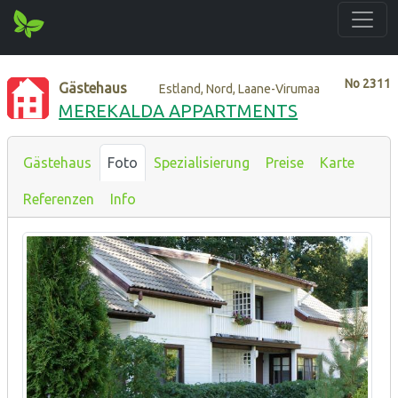
No
2311
Gästehaus
Estland, Nord, Laane-Virumaa
MEREKALDA APPARTMENTS
Gästehaus
Foto
Spezialisierung
Preise
Karte
Referenzen
Info