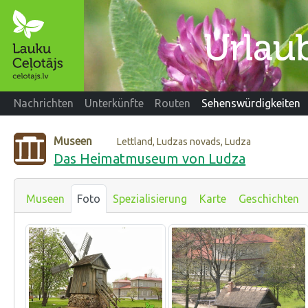
Nachrichten
Unterkünfte
Routen
Sehenswürdigkeiten
Museen
Lettland, Ludzas novads, Ludza
Das Heimatmuseum von Ludza
Museen
Foto
Spezialisierung
Karte
Geschichten