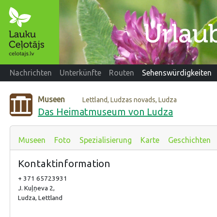
Nachrichten
Unterkünfte
Routen
Sehenswürdigkeiten
Museen
Lettland, Ludzas novads, Ludza
Das Heimatmuseum von Ludza
Museen
Foto
Spezialisierung
Karte
Geschichten
Kontaktinformation
+ 371 65723931
J. Kuļņeva 2,
Ludza, Lettland