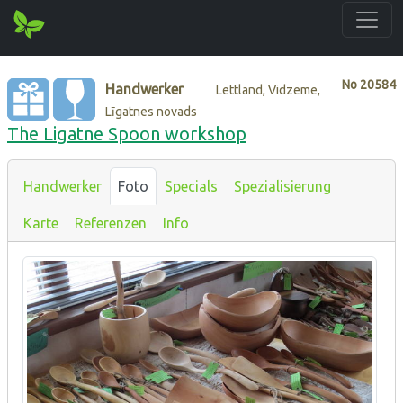
No
20584
Handwerker
Lettland, Vidzeme,
Līgatnes novads
The Ligatne Spoon workshop
Handwerker
Foto
Specials
Spezialisierung
Karte
Referenzen
Info