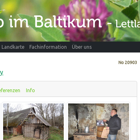
Landkarte
Fachinformation
Über uns
No
20903
ry
eferenzen
Info