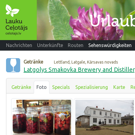
Nachrichten
Unterkünfte
Routen
Sehenswürdigkeiten
Getränke
Lettland, Latgale, Kārsavas novads
Latgolys Smakovka Brewery and Distille
Getränke
Foto
Specials
Spezialisierung
Karte
R