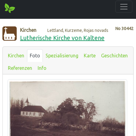
No
30442
Kirchen
Lettland, Kurzeme, Rojas novads
Lutherische Kirche von Kaltene
Kirchen
Foto
Spezialisierung
Karte
Geschichten
Referenzen
Info