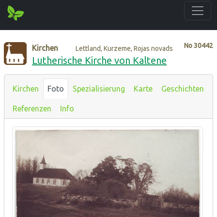
No
30442
Kirchen
Lettland, Kurzeme, Rojas novads
Lutherische Kirche von Kaltene
Kirchen
Foto
Spezialisierung
Karte
Geschichten
Referenzen
Info