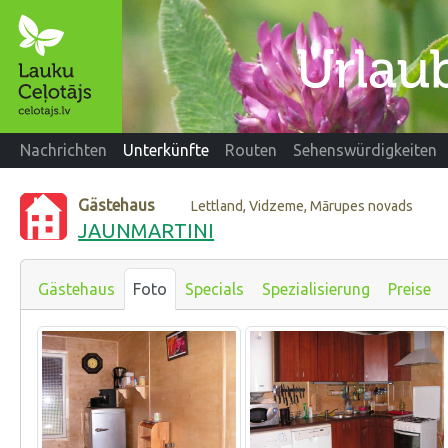
Nachrichten
Unterkünfte
Routen
Sehenswürdigkeiten
Gästehaus
Lettland, Vidzeme, Mārupes novads
JAUNMARTINI
Gästehaus
Foto
Specials
Spezialisierung
Preise