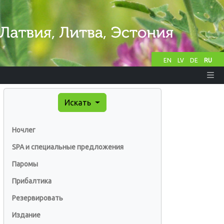
EN
LV
DE
RU
Искать
Ночлег
SPA и специальные предложения
Паромы
Прибалтика
Резервировать
Издание