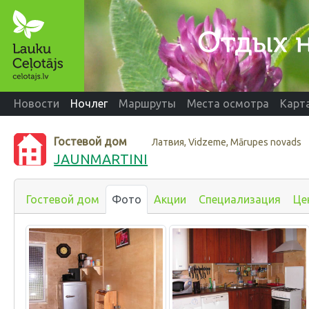
Новости
Ночлег
Маршруты
Места осмотра
Карт
Гостевой дом
Латвия, Vidzeme, Mārupes novads
JAUNMARTINI
Гостевой дом
Фото
Акции
Специализация
Це