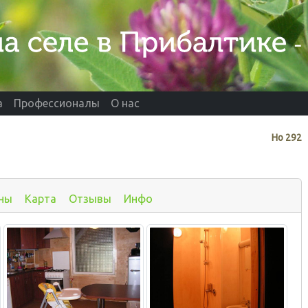
а
Профессионалы
О нас
Нo
292
ны
Карта
Отзывы
Инфо