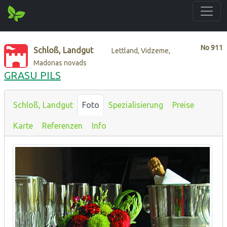
No
911
Schloß, Landgut
Lettland, Vidzeme,
Madonas novads
GRASU PILS
Schloß, Landgut
Foto
Spezialisierung
Preise
Karte
Referenzen
Info