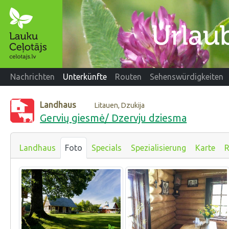
Nachrichten
Unterkünfte
Routen
Sehenswürdigkeiten
Landhaus
Litauen, Dzukija
Gervių giesmė/ Dzervju dziesma
Landhaus
Foto
Specials
Spezialisierung
Karte
R