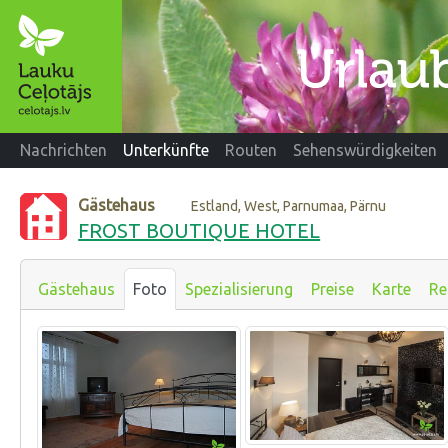
Nachrichten
Unterkünfte
Routen
Sehenswürdigkeiten
Gästehaus
Estland, West, Parnumaa, Pärnu
FROST BOUTIQUE HOTEL
Gästehaus
Foto
Spezialisierung
Preise
Karte
Re