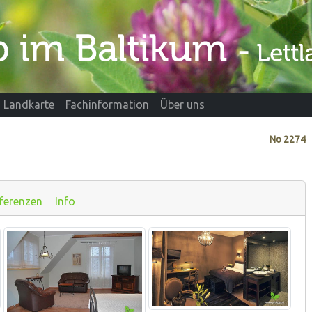
Landkarte
Fachinformation
Über uns
No
2274
ferenzen
Info