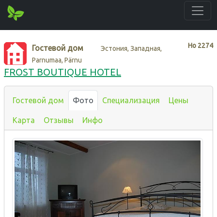
Нo
2274
Гостевой дом
Эстония, Западная,
Parnumaa, Pärnu
FROST BOUTIQUE HOTEL
Гостевой дом
Фото
Специализация
Цены
Карта
Отзывы
Инфо