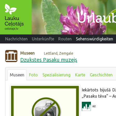
Nachrichten
Unterkünfte
Routen
Sehenswürdigkeiten
Museen
Lettland, Zemgale
Dzukstes Pasaku muzejs
Museen
Foto
Spezialisierung
Karte
Geschichten
Iekārtots bijušā 
„Pasaku tēva” – A
62