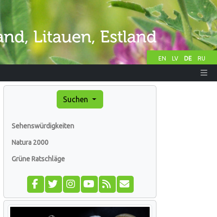
EN
LV
DE
RU
Suchen
Sehenswürdigkeiten
Natura 2000
Grüne Ratschläge