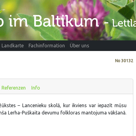
Landkarte
Fachinformation
Über uns
No
30132
Referenzen
Info
Džūkstes – Lancenieku skolā, kur ikviens var iepazīt mūsu
nša Lerha-Puškaita devumu folkloras mantojuma vākšanā.