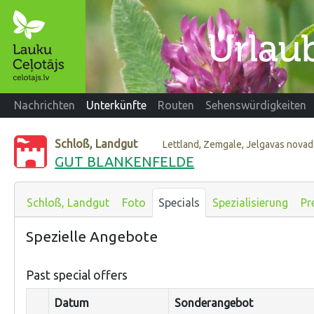
Nachrichten
Unterkünfte
Routen
Sehenswürdigkeiten
Schloß, Landgut
Lettland, Zemgale, Jelgavas novad
GUT BLANKENFELDE
Schloß, Landgut
Foto
Specials
Spezialisierung
Pr
Spezielle Angebote
Past special offers
Datum
Sonderangebot