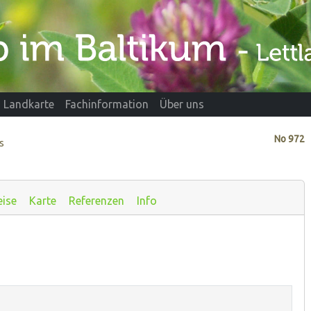
Landkarte
Fachinformation
Über uns
No
972
s
eise
Karte
Referenzen
Info