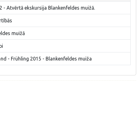
 - Atvērtā ekskursija Blankenfeldes muižā.
rtībās
eldes muižā
pi
nd - Frühling 2015 - Blankenfeldes muiža