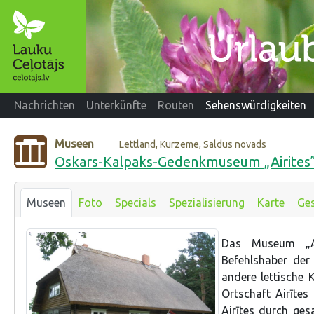
Nachrichten
Unterkünfte
Routen
Sehenswürdigkeiten
Museen
Lettland, Kurzeme, Saldus novads
Oskars-Kalpaks-Gedenkmuseum „Airites
Museen
Foto
Specials
Spezialisierung
Karte
Ges
Das Museum „Ai
Befehlshaber der
andere lettische 
Ortschaft Airītes
Airītes durch ge