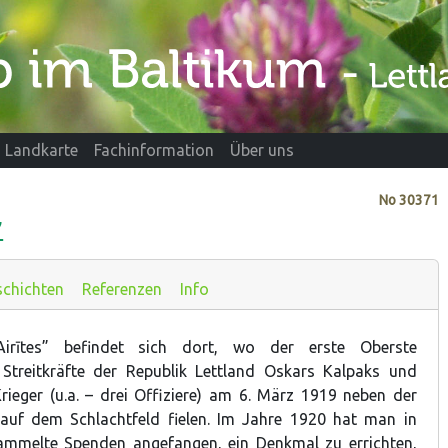
Landkarte
Fachinformation
Über uns
No
30371
”
chichten
Referenzen
Info
rītes” befindet sich dort, wo der erste Oberste
 Streitkräfte der Republik Lettland Oskars Kalpaks und
Krieger (u.a. – drei Offiziere) am 6. März 1919 neben der
 auf dem Schlachtfeld fielen. Im Jahre 1920 hat man in
sammelte Spenden angefangen, ein Denkmal zu errichten,