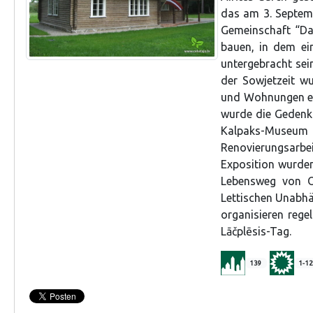
das am 3. Septemb
Gemeinschaft “Da
bauen, in dem ei
untergebracht sei
der Sowjetzeit w
und Wohnungen ein
wurde die Gedenk
Kalpaks-Museu
Renovierungsarbe
Exposition wurden
Lebensweg von O
Lettischen Unabhä
organisieren reg
Lāčplēsis-Tag.
139
1-12