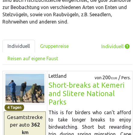
sind auch Fischzuchtteiche eingerichtet, die gute Standorte
zur Beobachtung von verschiedenen Arten von Enten und
Stelzvögeln, sowie von Raubvögeln, z.B. Seeadlern,
Rohrweihen und anderen sind.
Individuell
Gruppenreise
Individuell
Reisen auf eigene Faust
Lettland
200
/
von
Pers.
EUR
Short-breaks at Kemeri
and Slitere National
Parks
4 Tagen
This is for birders who can’t afford
Gesamtstrecke
to take longer breaks to enjoy
per auto
362
birdwatching. Short but rewarding
km
trip during spring migration. Cape