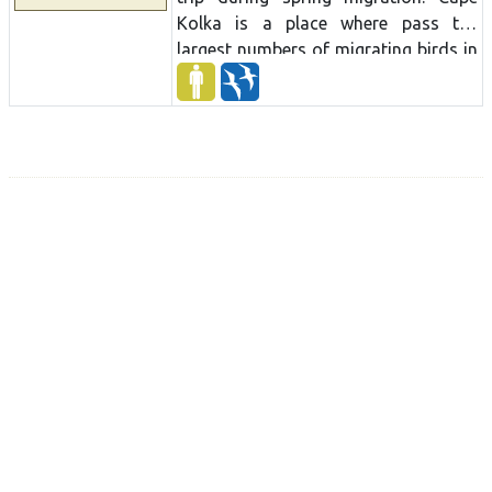
Kolka is a place where pass the
largest numbers of migrating birds in
the spring time. More than several
tenth of thousand birds cross the
Cape each hour. During active period
of migration it is possible to see
more than 100 different species daily
just at this one place. There are
several birdwaching places located at
different biotops – seaside meadows,
sea cost and lakes and wetlands.
Kemeri National Park is one of the
best places for woodepecker
watching. In a short period of time it
is possible to see about seven
species.