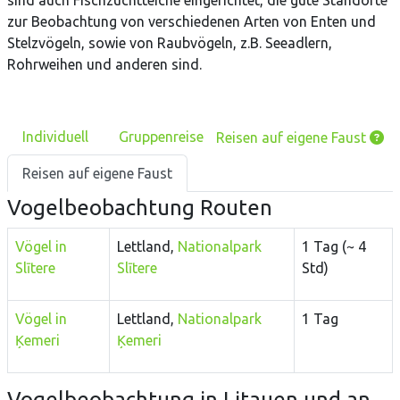
sind auch Fischzuchtteiche eingerichtet, die gute Standorte
zur Beobachtung von verschiedenen Arten von Enten und
Stelzvögeln, sowie von Raubvögeln, z.B. Seeadlern,
Rohrweihen und anderen sind.
Individuell
Gruppenreise
Reisen auf eigene Faust
Reisen auf eigene Faust
Vogelbeobachtung
Routen
Vögel in
Lettland,
Nationalpark
1 Tag (
~ 4
Slītere
Slītere
Std)
Vögel in
Lettland,
Nationalpark
1 Tag
Ķemeri
Ķemeri
Vogelbeobachtung in Litauen und an