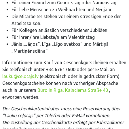
Für einen Freund zum Geburtstag oder Namenstag
Für liebe Menschen zu Weihnachten und Neujahr
Die Mitarbeiter stehen vor einem stressigen Ende der
Arbeitssaison.
Für Kollegen anlässlich verschiedener Jubiläen
Für Ihren/Ihre Liebste/n am Valentinstag
Jānis „Jāņos“, Līga „Līgo svatkos“ und Mārtiņš
„Martiņēnsdēna“
Informationen zum Kauf von Geschenkgutscheinen erhalten
Sie telefonisch unter +34 67617600 oder per E-Mail an
lauku@celotajs.lv
(elektronisch oder in gedruckter Form).
Geschenkgutscheine können nach vorheriger Absprache
auch in unserem
Büro in Riga, Kalnciema Straße 40
,
erworben werden.
Der Geschenkkarteninhaber muss eine Reservierung über
"Lauku ceļotājs" per Telefon oder E-Mail vornehmen.
Die Zustellung der Geschenkkarte erfolgt
per Fahrradkurier